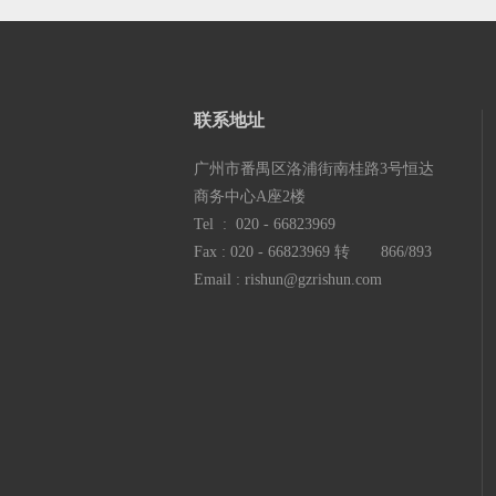
联系地
址
广州市番禺区洛浦街南桂路3号恒达
商务中心A座2楼
Tel : 020 - 66823969
Fax : 020 - 66823969 转 866/893
Email : rishun@gzrishun.com