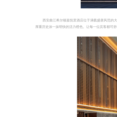
西安曲江希尔顿嘉悦里酒店
位于满载盛唐风范的
厚重历史涂一抹明快的活力橙色。让每一位宾客都可舒