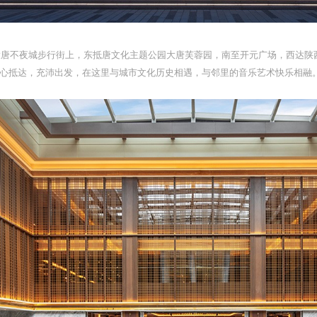
大唐不夜城步行街上，东抵唐文化主题公园大唐芙蓉园，南至开元广场，西达陕
心抵达，充沛出发，在这里与城市文化历史相遇，与邻里的音乐艺术快乐相融