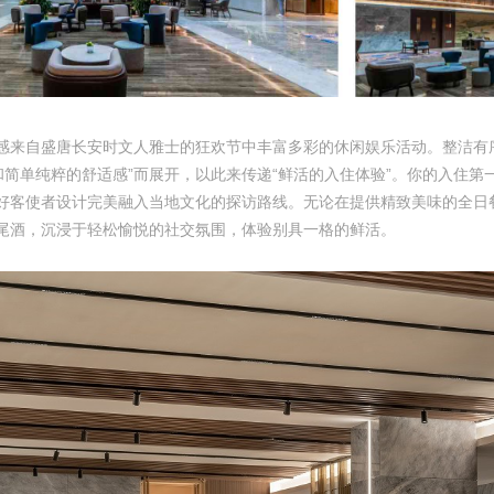
感来自盛唐长安时文人雅士的狂欢节中丰富多彩的休闲娱乐活动。整洁有
单纯粹的舒适感”而展开，以此来传递“鲜活的入住体验”。你的入住第
好客使者设计完美融入当地文化的探访路线。无论在提供精致美味的全日
尾酒，沉浸于轻松愉悦的社交氛围，体验别具一格的鲜活。